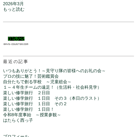
2026年3月
もっと読む
最近の記事
いつもありがとう！～見守り隊の皆様へのお礼の会～
プロの技に魅了！芸術鑑賞会
自分たちで創る学校 ～児童総会～
１～４年生チームの遠足！（生活科・社会科見学）
楽しい修学旅行 ２日目
楽しい修学旅行 １日目 その３（本日のラスト）
楽しい修学旅行 １日目 その２
楽しい修学旅行 １日目！
令和8年度事始 ～授業参観～
はたらく西っ子
プロフィール