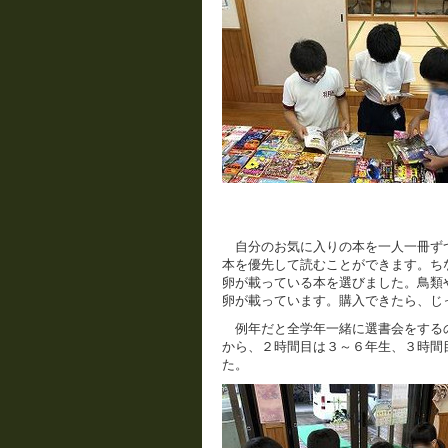
自分のお気に入りの本を一人一冊ず
本を優先して読むことができます。ち
卵が載っている本を選びました。鳥類
卵が載っています。購入できたら、じ
例年だと全学年一緒に選書会をする
から、２時間目は３～６年生、３時間
た。