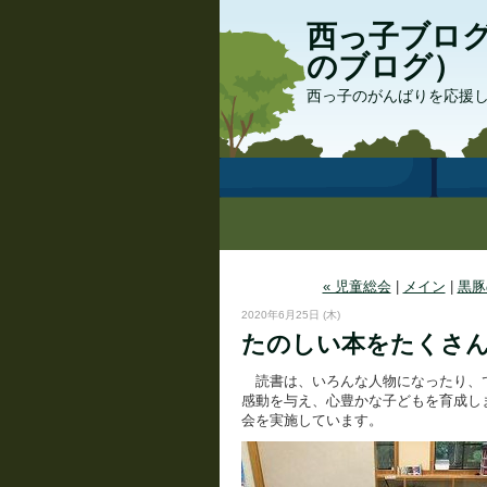
西っ子ブログ
のブログ）
西っ子のがんばりを応援
« 児童総会
|
メイン
|
黒豚
2020年6月25日 (木)
たのしい本をたくさん 
読書は、いろんな人物になったり、
感動を与え、心豊かな子どもを育成し
会を実施しています。