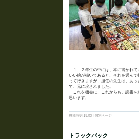
１、２年生の中には、本に書かれて
いい絵が描いてあると、それを選んで
って行きますが、担任の先生は、あっ
て、元に戻されました。
これを機会に、これからも、読書を
思います。
投稿時刻 15:03
|
個別ページ
トラックバック