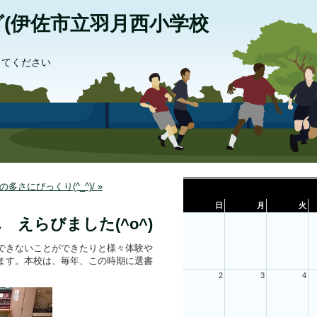
(伊佐市立羽月西小学校
してください
の多さにびっくり(^_^)/ »
日
月
火
えらびました(^o^)
できないことができたりと様々体験や
ます。本校は、毎年、この時期に選書
2
3
4