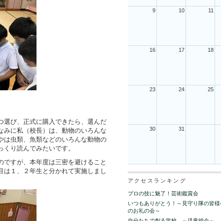
9
10
11
16
17
18
23
24
25
つ選び、正式に購入できたら、選んだ
30
31
なみに私（校長）は、動物のいろんな
やは虫類、魚類などのいろんな動物の
っくり読んでみたいです。
のですが、本年度は三密を避けること
目は１、２年生と分かれて実施しまし
アクセスランキング
プロの技に魅了！芸術鑑賞会
いつもありがとう！～見守り隊の皆様
のお礼の会～
自分たちで創る学校 ～児童総会～