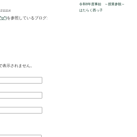
令和8年度事始 ～授業参観～
はたらく西っ子
34211114
^)
を参照しているブログ:
で表示されません。