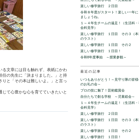
楽しい修学旅行 ２日目
令和８年度がスタート！楽しい一年に
ましょうね。
１～４年生チームの遠足！（生活科・
会科見学）
楽しい修学旅行 １日目 その３（本
のラスト）
楽しい修学旅行 １日目 その２
楽しい修学旅行 １日目！
令和8年度事始 ～授業参観～
いる文章には目も触れず、表紙にかわ
最近の記事
担任の先生に「決まりました。」と持
いつもありがとう！～見守り隊の皆様
さりと「その本は難しいよ。」と言っ
のお礼の会～
プロの技に魅了！芸術鑑賞会
通じて心豊かな心を育てていきたいと
自分たちで創る学校 ～児童総会～
１～４年生チームの遠足！（生活科・
会科見学）
楽しい修学旅行 ２日目
楽しい修学旅行 １日目 その３（本
のラスト）
楽しい修学旅行 １日目 その２
楽しい修学旅行 １日目！