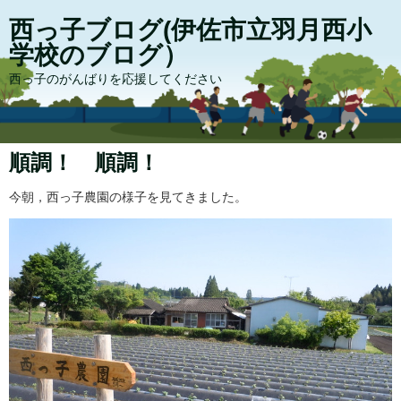
西っ子ブログ(伊佐市立羽月西小
学校のブログ）
西っ子のがんばりを応援してください
順調！ 順調！
今朝，西っ子農園の様子を見てきました。