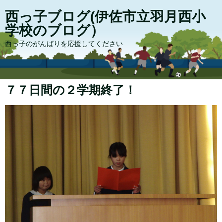
西っ子ブログ(伊佐市立羽月西小
学校のブログ）
西っ子のがんばりを応援してください
７７日間の２学期終了！