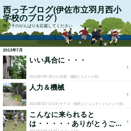
西っ子ブログ(伊佐市立羽月西小
学校のブログ）
西っ子のがんばりを応援してください
2013年7月
いい具合に・・・
2013/07/30 18:11
自然・施設
コメント(0)
人力＆機械
2013/07/27 12:24
ＰＴＡ・校区コミュニティ
コメント(0)
こんなに来られると
は・・・・・ありがとうご...